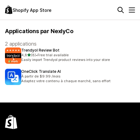
Shopify App Store
Applications par NexlyCo
2 applications
Trendyol Review Bot
étoile(s) sur 5
4,8
(8)
•
Free trial available
8 avis au total
Easily import Trendyol product reviews into your store
OneClick Translate AI
À partir de $9.99 /mois
Adaptez votre contenu à chaque marché, sans effort