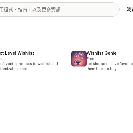
瀏
xt Level Wishlist
Wishlist Genie
e
Free
 favorite products to wishlist and
Let shoppers save favorit
tomizable email
them back to buy