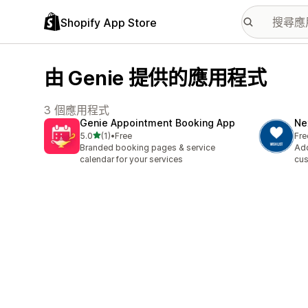
Shopify App Store
由 Genie 提供的應用程式
3 個應用程式
Genie Appointment Booking App
Ne
滿分 5 顆星
5.0
(1)
•
Free
Fre
共有 1 則評價
Branded booking pages & service
Add
calendar for your services
cus