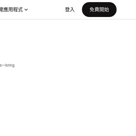
覽應用程式
登入
免費開始
es—bring