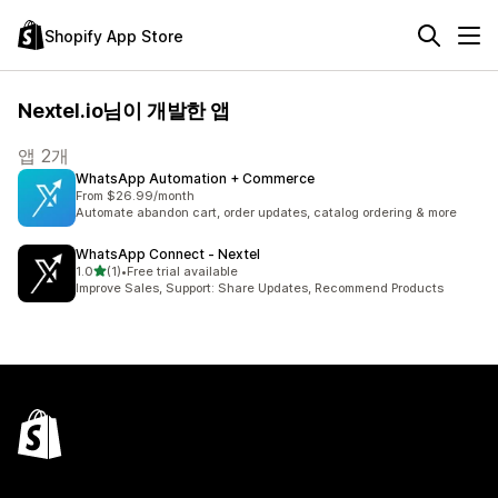
Shopify App Store
Nextel.io님이 개발한 앱
앱 2개
WhatsApp Automation + Commerce
From $26.99/month
Automate abandon cart, order updates, catalog ordering & more
WhatsApp Connect ‑ Nextel
별 5개 중
1.0
(1)
•
Free trial available
총 리뷰 1개
Improve Sales, Support: Share Updates, Recommend Products