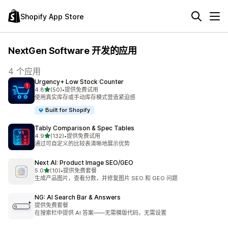
Shopify App Store
NextGen Software 开发的应用
4 个应用
Urgency+ Low Stock Counter
星（满分 5 星）
4.8
(50)
•
提供免费试用
总共 50 条评论
使用真实库存或手动库存模式营造紧迫感
Built for Shopify
Tably Comparison & Spec Tables
星（满分 5 星）
4.9
(132)
•
提供免费试用
总共 132 条评论
通过可自定义的比较表清晰地展示优势
Next AI: Product Image SEO/GEO
星（满分 5 星）
5.0
(10)
•
提供免费套餐
总共 10 条评论
生成产品图片，查看分数，并修复图片 SEO 和 GEO 问题
NG: AI Search Bar & Answers
提供免费套餐
在搜索栏中提供 AI 答案——无需模版代码，无需设置