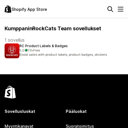
Shopify App Store
KumppaninRockCats Team sovellukset
1 sovellus
RC Product Labels & Badges
/ 5 tähteä
5,0
(1)
•
Free
1 arvostelua yhteensä
Boost sales with product labels, product badges, stickers.
Sovellusluokat
Pääluokat
Myyntikanavat
Suoratoimitus