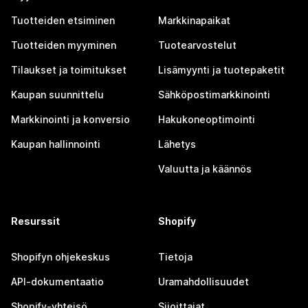
Tuotteiden etsiminen
Markkinapaikat
Tuotteiden myyminen
Tuotearvostelut
Tilaukset ja toimitukset
Lisämyynti ja tuotepaketit
Kaupan suunnittelu
Sähköpostimarkkinointi
Markkinointi ja konversio
Hakukoneoptimointi
Kaupan hallinnointi
Lähetys
Valuutta ja käännös
Resurssit
Shopify
Shopifyn ohjekeskus
Tietoja
API-dokumentaatio
Uramahdollisuudet
Shopify-yhteisö
Sijoittajat