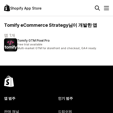
Shopify App Store
Tomify eCommerce Strategy님이 개발한 앱
앱 1개
Tomify GTM Pixel Pro
Free trial available
Multi-market GTM for storefront and checkout, GA4 ready.
앱 범주
인기 범주
판매 채널
드랍쉬핑