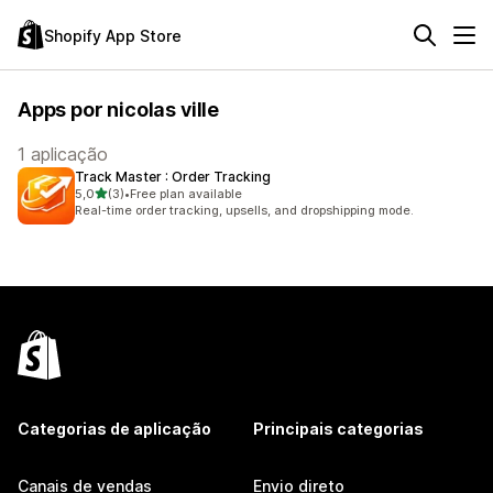
Shopify App Store
Apps por nicolas ville
1 aplicação
Track Master : Order Tracking
de 5 estrelas
5,0
(3)
•
Free plan available
3 total de avaliações
Real-time order tracking, upsells, and dropshipping mode.
Categorias de aplicação
Principais categorias
Canais de vendas
Envio direto