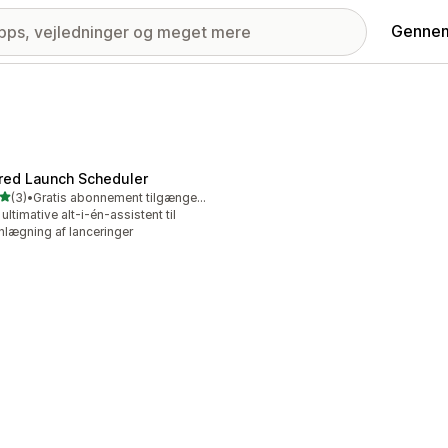
Gennem
fred Launch Scheduler
ud af 5 stjerner
(3)
•
Gratis abonnement tilgængeligt
nmeldelser i alt
 ultimative alt-i-én-assistent til
nlægning af lanceringer