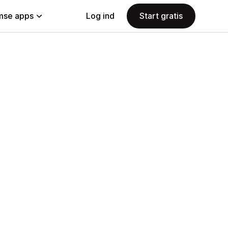
se apps
Log ind
Start gratis