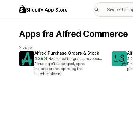
Shopify App Store
Apps fra Alfred Commerce
2 apps
Alfred Purchase Orders & Stock
Al
ud af 5 stjerner
5,0
(4)
•
Mulighed for gratis prøveperiode
5,0
4 anmeldelser i alt
3 a
Forudsig efterspørgsel, opret
Din
indkøbsordrer, optæl og flyt
pla
lagerbeholdning