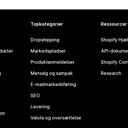
Topkategorier
Ressourcer
Dropshipping
Shopify Hjæ
dukter
Markedspladser
API-dokume
Produktanmeldelser
Shopify Co
g
Mersalg og sampak
Research
E-mailmarkedsføring
SEO
Levering
ion
Valuta og oversættelse