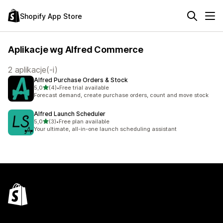
Shopify App Store
Aplikacje wg Alfred Commerce
2 aplikacje(-i)
Alfred Purchase Orders & Stock
na 5 gwiazdek
5,0
(4)
•
Free trial available
Łączna liczba recenzji: 4
Forecast demand, create purchase orders, count and move stock
Alfred Launch Scheduler
na 5 gwiazdek
5,0
(3)
•
Free plan available
Łączna liczba recenzji: 3
Your ultimate, all-in-one launch scheduling assistant