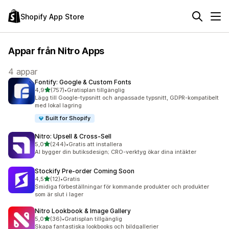
Shopify App Store
Appar från Nitro Apps
4 appar
Fontify: Google & Custom Fonts
av 5 stjärnor
4,9
(757)
•
Gratisplan tillgänglig
757 recensioner totalt
Lägg till Google-typsnitt och anpassade typsnitt, GDPR-kompatibelt
med lokal lagring
Built for Shopify
Nitro: Upsell & Cross‑Sell
av 5 stjärnor
5,0
(244)
•
Gratis att installera
244 recensioner totalt
AI bygger din butiksdesign; CRO-verktyg ökar dina intäkter
Stockify Pre‑order Coming Soon
av 5 stjärnor
4,5
(12)
•
Gratis
12 recensioner totalt
Smidiga förbeställningar för kommande produkter och produkter
som är slut i lager
Nitro Lookbook & Image Gallery
av 5 stjärnor
5,0
(36)
•
Gratisplan tillgänglig
36 recensioner totalt
Skapa fantastiska lookbooks och bildgallerier