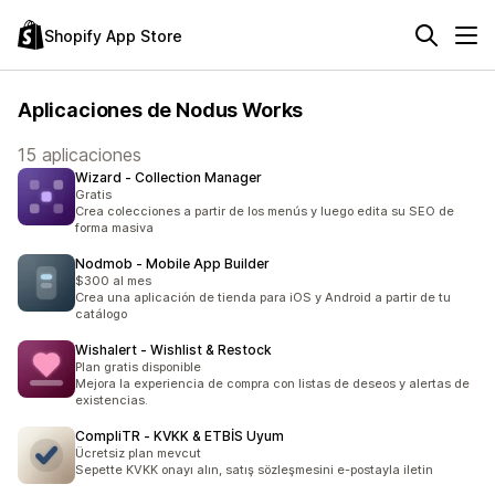
Shopify App Store
Aplicaciones de Nodus Works
15 aplicaciones
Wizard ‑ Collection Manager
Gratis
Crea colecciones a partir de los menús y luego edita su SEO de
forma masiva
Nodmob ‑ Mobile App Builder
$300 al mes
Crea una aplicación de tienda para iOS y Android a partir de tu
catálogo
Wishalert ‑ Wishlist & Restock
Plan gratis disponible
Mejora la experiencia de compra con listas de deseos y alertas de
existencias.
CompliTR ‑ KVKK & ETBİS Uyum
Ücretsiz plan mevcut
Sepette KVKK onayı alın, satış sözleşmesini e-postayla iletin