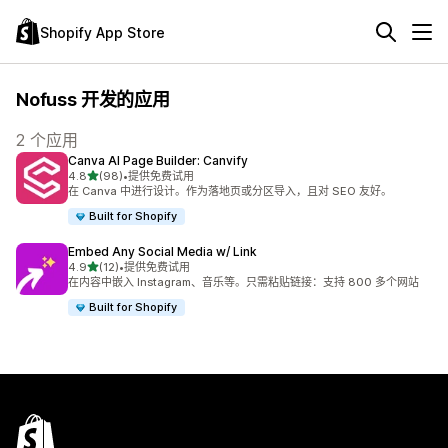
Shopify App Store
Nofuss 开发的应用
2 个应用
Canva AI Page Builder: Canvify
星（满分 5 星）
4.8
(98)
•
提供免费试用
总共 98 条评论
在 Canva 中进行设计。作为落地页或分区导入，且对 SEO 友好。
Built for Shopify
Embed Any Social Media w/ Link
星（满分 5 星）
4.9
(12)
•
提供免费试用
总共 12 条评论
在内容中嵌入 Instagram、音乐等。只需粘贴链接：支持 800 多个网站
Built for Shopify