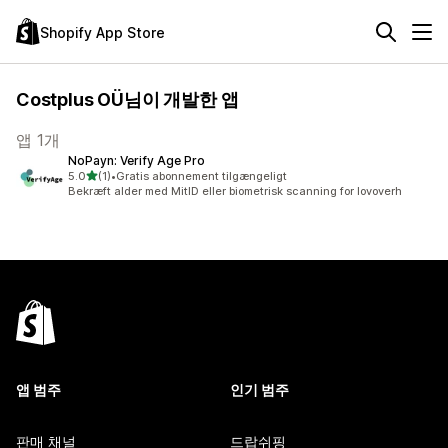
Shopify App Store
Costplus OÜ님이 개발한 앱
앱 1개
NoPayn: Verify Age Pro
별 5개 중
5.0
(1)
•
Gratis abonnement tilgængeligt
총 리뷰 1개
Bekræft alder med MitID eller biometrisk scanning for lovoverh
앱 범주
인기 범주
판매 채널
드랍쉬핑