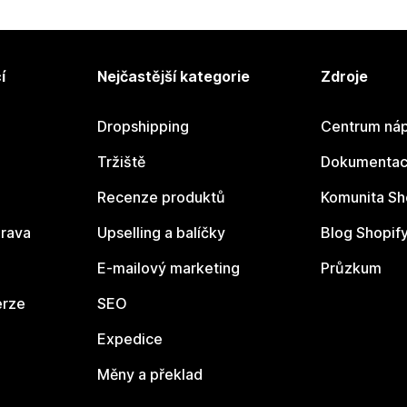
í
Nejčastější kategorie
Zdroje
Dropshipping
Centrum náp
Tržiště
Dokumentace
Recenze produktů
Komunita Sh
rava
Upselling a balíčky
Blog Shopif
E-mailový marketing
Průzkum
erze
SEO
Expedice
Měny a překlad