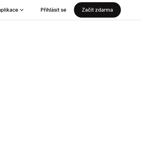
aplikace
Přihlásit se
Začít zdarma