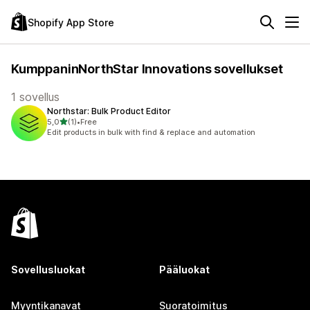
Shopify App Store
KumppaninNorthStar Innovations sovellukset
1 sovellus
Northstar: Bulk Product Editor
/ 5 tähteä
5,0
(1)
•
Free
1 arvostelua yhteensä
Edit products in bulk with find & replace and automation
Sovellusluokat
Pääluokat
Myyntikanavat
Suoratoimitus