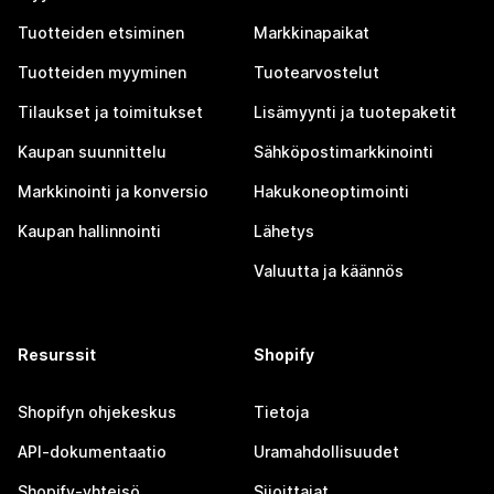
Tuotteiden etsiminen
Markkinapaikat
Tuotteiden myyminen
Tuotearvostelut
Tilaukset ja toimitukset
Lisämyynti ja tuotepaketit
Kaupan suunnittelu
Sähköpostimarkkinointi
Markkinointi ja konversio
Hakukoneoptimointi
Kaupan hallinnointi
Lähetys
Valuutta ja käännös
Resurssit
Shopify
Shopifyn ohjekeskus
Tietoja
API-dokumentaatio
Uramahdollisuudet
Shopify-yhteisö
Sijoittajat