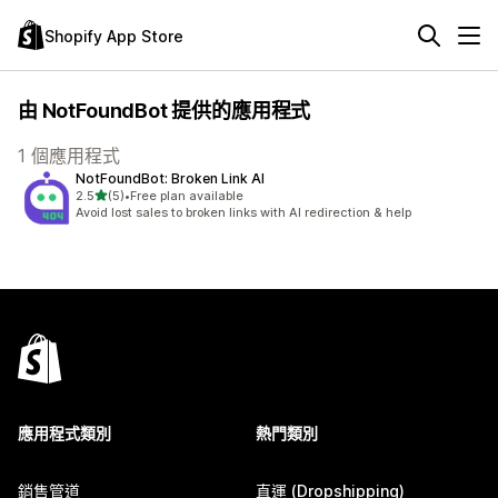
Shopify App Store
由 NotFoundBot 提供的應用程式
1 個應用程式
NotFoundBot: Broken Link AI
滿分 5 顆星
2.5
(5)
•
Free plan available
共有 5 則評價
Avoid lost sales to broken links with AI redirection & help
應用程式類別
熱門類別
銷售管道
直運 (Dropshipping)