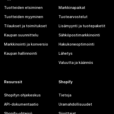
Tuotteiden etsiminen
Markkinapaikat
Tuotteiden myyminen
Tuotearvostelut
Tilaukset ja toimitukset
Lisämyynti ja tuotepaketit
Kaupan suunnittelu
Sähköpostimarkkinointi
Markkinointi ja konversio
Hakukoneoptimointi
Kaupan hallinnointi
Lähetys
Valuutta ja käännös
Resurssit
Shopify
Shopifyn ohjekeskus
Tietoja
API-dokumentaatio
Uramahdollisuudet
Shopify-yhteisö
Sijoittajat