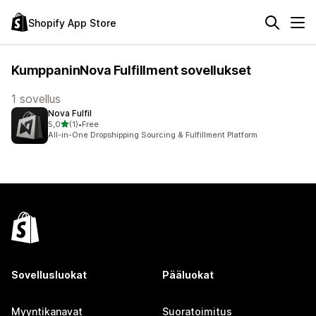
Shopify App Store
KumppaninNova Fulfillment sovellukset
1 sovellus
Nova Fulfil
/ 5 tähteä
5,0
(1)
•
Free
1 arvostelua yhteensä
All-in-One Dropshipping Sourcing & Fulfillment Platform
Sovellusluokat
Pääluokat
Myyntikanavat
Suoratoimitus