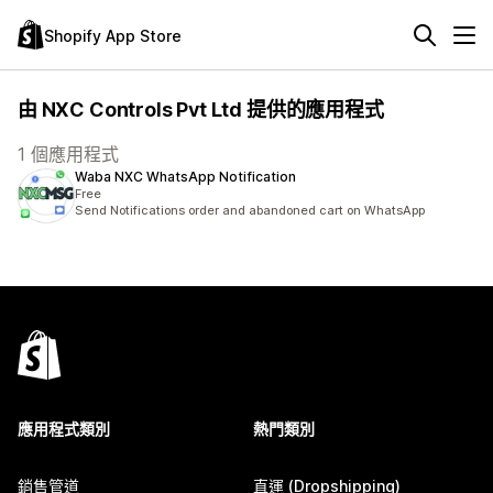
Shopify App Store
由 NXC Controls Pvt Ltd 提供的應用程式
1 個應用程式
Waba NXC WhatsApp Notification
Free
Send Notifications order and abandoned cart on WhatsApp
應用程式類別
熱門類別
銷售管道
直運 (Dropshipping)