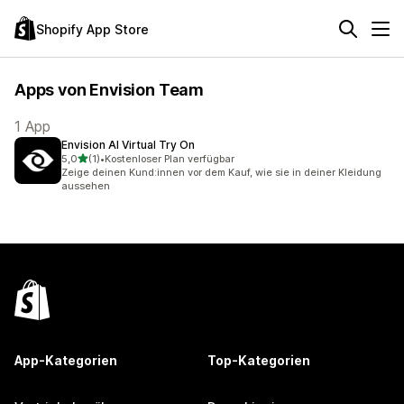
Shopify App Store
Apps von Envision Team
1 App
Envision AI Virtual Try On
von 5 Sternen
5,0
(1)
•
Kostenloser Plan verfügbar
1 Rezensionen insgesamt
Zeige deinen Kund:innen vor dem Kauf, wie sie in deiner Kleidung
aussehen
App-Kategorien
Top-Kategorien