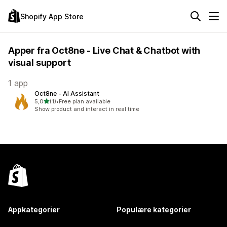
Shopify App Store
Apper fra Oct8ne - Live Chat & Chatbot with
visual support
1 app
Oct8ne ‑ AI Assistant
av 5 stjerner
5,0
(1)
•
Free plan available
Totalt 1 omtaler
Show product and interact in real time
Appkategorier
Populære kategorier