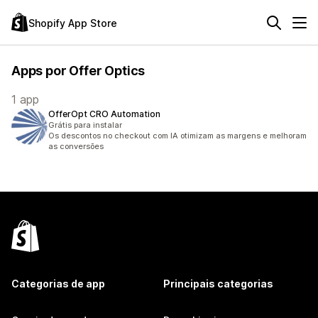
Shopify App Store
Apps por Offer Optics
1 app
OfferOpt CRO Automation
Grátis para instalar
Os descontos no checkout com IA otimizam as margens e melhoram
as conversões
Categorias de app
Principais categorias