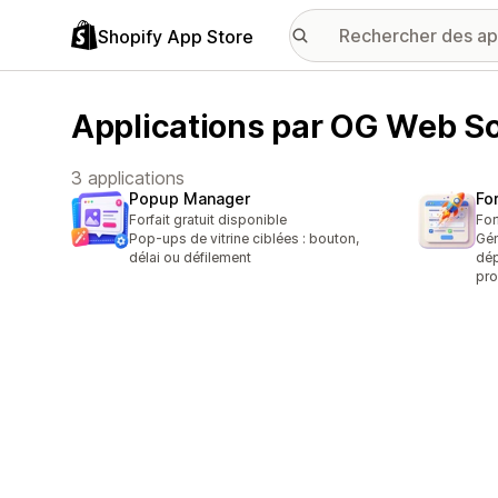
Shopify App Store
Applications par OG Web So
3 applications
Popup Manager
Fo
Forfait gratuit disponible
For
Pop-ups de vitrine ciblées : bouton,
Gén
délai ou défilement
dép
pro