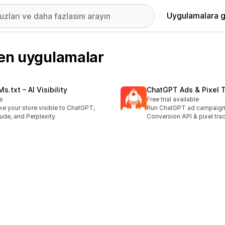
Uygulamalara g
len uygulamalar
s.txt – AI Visibility
ChatGPT Ads & Pixel T
e
Free trial available
e your store visible to ChatGPT,
Run ChatGPT ad campaign
ude, and Perplexity.
Conversion API & pixel tra