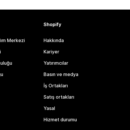
Shopify
dım Merkezi
Hakkında
i
Kariyer
luluğu
Yatırımcılar
gu
Basın ve medya
İş Ortakları
Satış ortakları
Yasal
Hizmet durumu