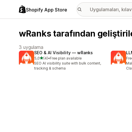
Shopify App Store
wRanks tarafından geliştiri
3 uygulama
SEO & AI Visibility — wRanks
LLM
5 yıldız üzerinden
5,0
(4)
•
Free plan available
Fre
toplam 4 değerlendirme
SEO AI visibility suite with bulk content,
Mak
tracking & schema
Cla