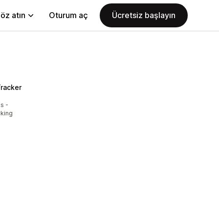
öz atın
Oturum aç
Ücretsiz başlayın
racker
s -
cking