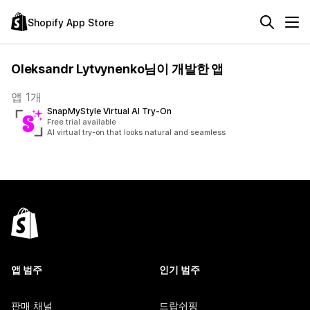
Shopify App Store
Oleksandr Lytvynenko님이 개발한 앱
앱 1개
SnapMyStyle Virtual AI Try‑On
Free trial available
AI virtual try-on that looks natural and seamless
앱 범주
인기 범주
판매 채널
드랍쉬핑