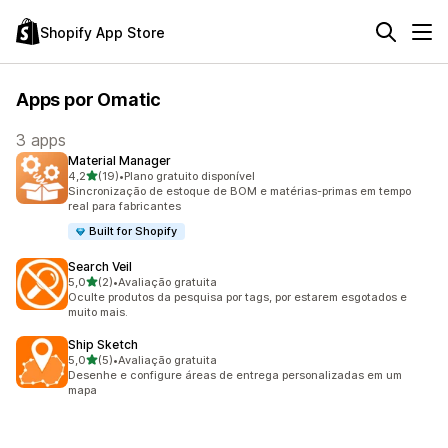
Shopify App Store
Apps por Omatic
3 apps
Material Manager
de 5 estrelas
4,2
(19)
•
Plano gratuito disponível
19 avaliações ao todo
Sincronização de estoque de BOM e matérias-primas em tempo
real para fabricantes
Built for Shopify
Search Veil
de 5 estrelas
5,0
(2)
•
Avaliação gratuita
2 avaliações ao todo
Oculte produtos da pesquisa por tags, por estarem esgotados e
muito mais.
Ship Sketch
de 5 estrelas
5,0
(5)
•
Avaliação gratuita
5 avaliações ao todo
Desenhe e configure áreas de entrega personalizadas em um
mapa