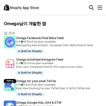
Shopify App Store
Omega님이 개발한 앱
앱 9개
Omega Facebook Pixel Meta Feed
별 5개 중
4.8
(876)
•
Free plan available
총 리뷰 876개
Retargeting Ads Analytic: Facebook CAPI, Meta Pixel & Feed
Built for Shopify
Omega InstaFeed Instagram Feed
별 5개 중
5.0
(81)
•
Free plan available
총 리뷰 81개
Auto-sync Instagram feed & UGC posts to your store
Built for Shopify
Omega for your pixel TikTok
별 5개 중
4.9
(146)
•
Free plan available
총 리뷰 146개
Real-time tracking for your TikTok Pixel, E-API & TikTok Ads
Built for Shopify
Omega Google Ads, GA4 & GTM