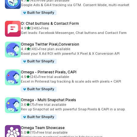
별 5개 중
4.7
(45)
•
Free plan available
총 리뷰 45개
Google Ads & GA4 tracking via GTM. Consent Mode, multi-market
Built for Shopify
O: Chat buttons & Contact Form
별 5개 중
4.9
(248)
•
Free
총 리뷰 248개
Get leads: Facebook Messenger, Chat buttons and Contact Form
Omega Twitter Pixel,Conversion
별 5개 중
4.4
(46)
•
Free plan available
총 리뷰 46개
Boost your X Ad ROI with powerful X Pixel & X Conversion API
Built for Shopify
Omega ‑ Pinterest Pixels, CAPI
별 5개 중
4.5
(24)
•
Free trial available
총 리뷰 24개
Excel in Pinterest tag tracking & scale ads with pixels + CAPI
Built for Shopify
Omega ‑ Multi Snapchat Pixels
별 5개 중
3.6
(7)
•
Free trial available
총 리뷰 7개
Rev up Snapchat ad with powerful Snap Pixels & CAPI in a snap.
Built for Shopify
Omega Team Showcase
별 5개 중
5.0
(11)
•
Free trial available
총 리뷰 11개