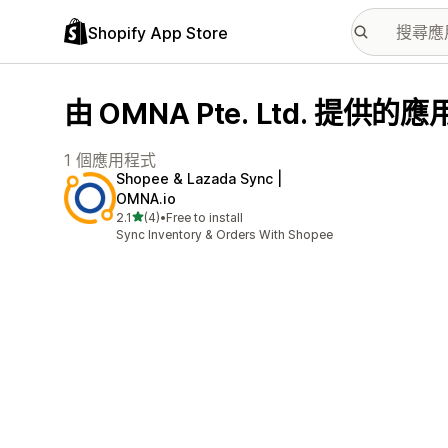
Shopify App Store
由 OMNA Pte. Ltd. 提供的
1 個應用程式
Shopee & Lazada Sync |
OMNA.io
滿分 5 顆星
2.1
(4)
•
Free to install
共有 4 則評價
Sync Inventory & Orders With Shopee