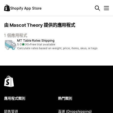
Shopify App Store
由 Mascot Theory 提供的應用程式
1 個應用程式
MT Table Rates Shipping
滿分 5 顆星
5.0
(4)
•
Free trial available
共有 4 則評價
Calculate rates based on weight, price, items, skus, or tags
應用程式類別
熱門類別
銷售管道
直運 (Dropshipping)