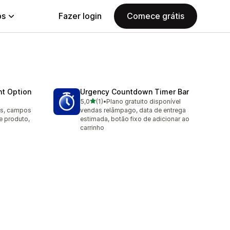
ps
Fazer login
Comece grátis
nt Option
Urgency Countdown Timer Bar
de 5 estrelas
5,0
(1)
•
Plano gratuito disponível
1 avaliações ao todo
os, campos
vendas relâmpago, data de entrega
e produto,
estimada, botão fixo de adicionar ao
carrinho