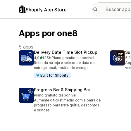
Shopify App Store
Apps por one8
5 apps
Delivery Date Time Slot Pickup
Su
de 5 estrelas
4,9
(25)
•
Plano gratuito disponível
5,0
25 avaliações ao todo
2 a
Retirada na loja e seletor de data de
App
entrega local, horário de entrega
ven
Built for Shopify
Progress Bar & Shipping Bar
Plano gratuito disponível
Aumente o ticket médio com a barra de
progresso para frete grátis, descontos
e brindes