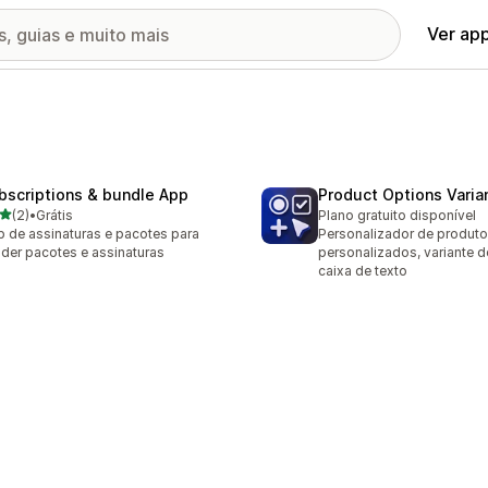
Ver ap
bscriptions & bundle App
Product Options Varia
de 5 estrelas
(2)
•
Grátis
Plano gratuito disponível
valiações ao todo
 de assinaturas e pacotes para
Personalizador de produt
der pacotes e assinaturas
personalizados, variante d
caixa de texto