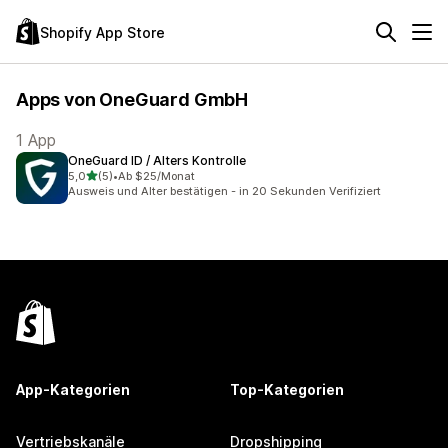
Shopify App Store
Apps von OneGuard GmbH
1 App
OneGuard ID / Alters Kontrolle
von 5 Sternen
5,0
(5)
•
Ab $25/Monat
5 Rezensionen insgesamt
Ausweis und Alter bestätigen - in 20 Sekunden Verifiziert
App-Kategorien
Top-Kategorien
Vertriebskanäle
Dropshipping