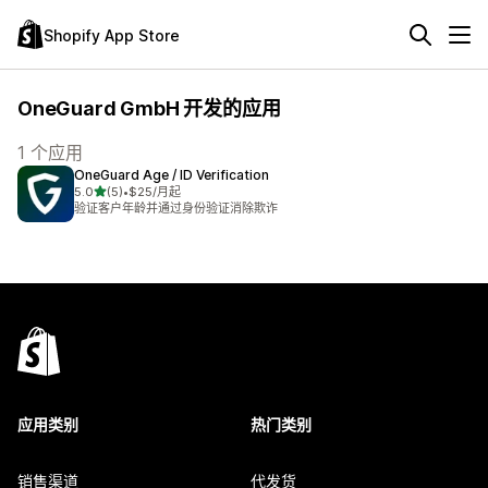
Shopify App Store
OneGuard GmbH 开发的应用
1 个应用
OneGuard Age / ID Verification
星（满分 5 星）
5.0
(5)
•
$25/月起
总共 5 条评论
验证客户年龄并通过身份验证消除欺诈
应用类别
热门类别
销售渠道
代发货