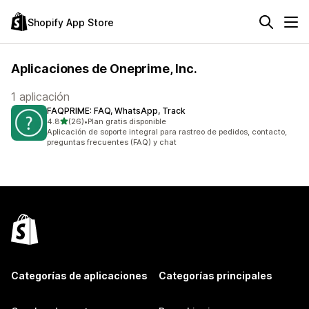
Shopify App Store
Aplicaciones de Oneprime, Inc.
1 aplicación
FAQPRIME: FAQ, WhatsApp, Track
de 5 estrellas
4.8
(26)
•
Plan gratis disponible
26 reseñas en total
Aplicación de soporte integral para rastreo de pedidos, contacto,
preguntas frecuentes (FAQ) y chat
Categorías de aplicaciones
Categorías principales