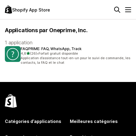
Shopify App Store
Applications par Oneprime, Inc.
1 application
FAQPRIME: FAQ, WhatsApp, Track
étoile(s) sur 5
4,8
(26)
•
Forfait gratuit disponible
26 avis au total
Application d’assistance tout-en-un pour le suivi de commande, les
contacts, la FAQ et le chat
Catégories d’applications
Meilleures catégories