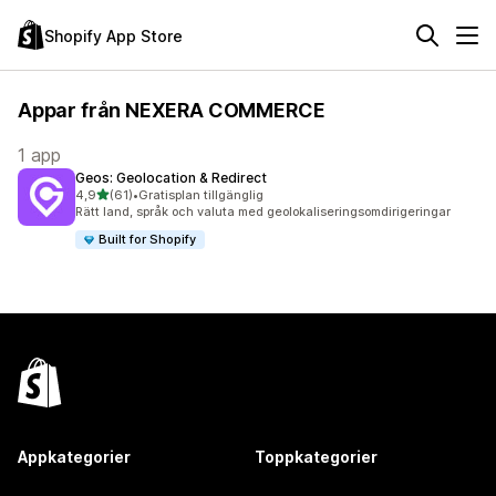
Shopify App Store
Appar från NEXERA COMMERCE
1 app
Geos: Geolocation & Redirect
av 5 stjärnor
4,9
(61)
•
Gratisplan tillgänglig
61 recensioner totalt
Rätt land, språk och valuta med geolokaliseringsomdirigeringar
Built for Shopify
Appkategorier
Toppkategorier