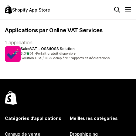
Shopify App Store
Applications par Online VAT Services
1 application
SalesVAT ‑ OSS/IOSS Solution
étoile(s) sur 5
5,0
(4)
•
Forfait gratuit disponible
4 avis au total
Solution OSS/IOSS complète : rapports et déclarations
Catégories d’applications
Meilleures catégories
Canaux de vente
Dropshipping