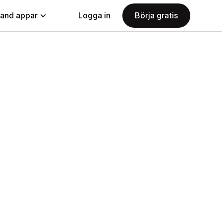
land appar
Logga in
Börja gratis