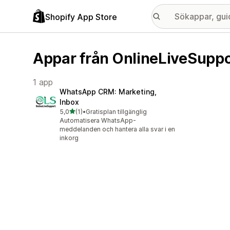
Shopify App Store
Appar från OnlineLiveSuppo
1 app
WhatsApp CRM: Marketing,
Inbox
av 5 stjärnor
5,0
(1)
•
Gratisplan tillgänglig
1 recensioner totalt
Automatisera WhatsApp-
meddelanden och hantera alla svar i en
inkorg