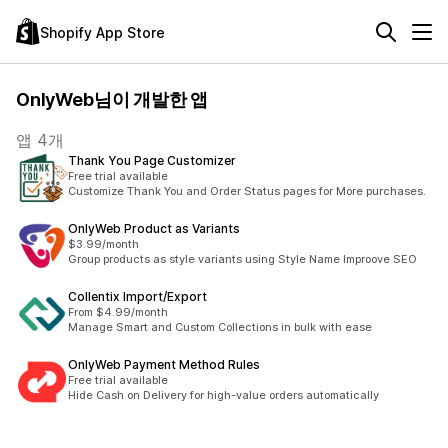
Shopify App Store
OnlyWeb님이 개발한 앱
앱 4개
Thank You Page Customizer
Free trial available
Customize Thank You and Order Status pages for More purchases.
OnlyWeb Product as Variants
$3.99/month
Group products as style variants using Style Name Improove SEO
Collentix Import/Export
From $4.99/month
Manage Smart and Custom Collections in bulk with ease
OnlyWeb Payment Method Rules
Free trial available
Hide Cash on Delivery for high-value orders automatically