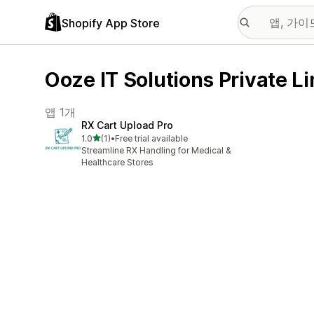
Shopify App Store
Ooze IT Solutions Privat
앱 1개
RX Cart Upload Pro
별 5개 중
1.0
(1)
•
Free trial available
총 리뷰 1개
Streamline RX Handling for Medical &
Healthcare Stores