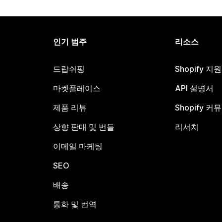
인기 범주
리소스
드랍쉬핑
Shopify 지
마켓플레이스
API 설명서
제품 리뷰
Shopify 커
상향 판매 및 번들
리서치
이메일 마케팅
SEO
배송
통화 및 번역