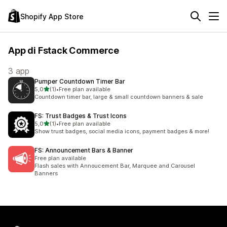
Shopify App Store
App di Fstack Commerce
3 app
Pumper Countdown Timer Bar
stelle su 5
5,0
(1)
•
Free plan available
1 recensioni totali
Countdown timer bar, large & small countdown banners & sale
FS: Trust Badges & Trust Icons
stelle su 5
5,0
(1)
•
Free plan available
1 recensioni totali
Show trust badges, social media icons, payment badges & more!
FS: Announcement Bars & Banner
Free plan available
Flash sales with Annoucement Bar, Marquee and Carousel
Banners