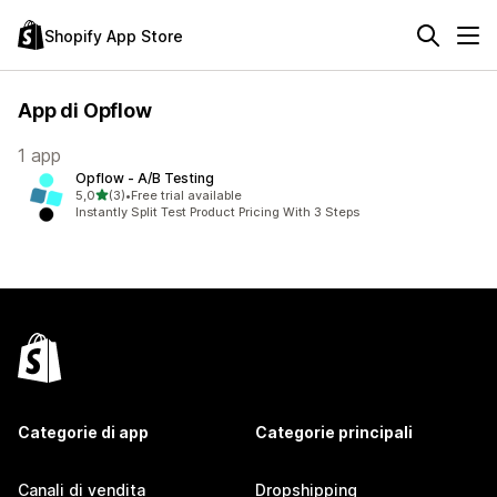
Shopify App Store
App di Opflow
1 app
Opflow ‑ A/B Testing
stelle su 5
5,0
(3)
•
Free trial available
3 recensioni totali
Instantly Split Test Product Pricing With 3 Steps
Categorie di app
Categorie principali
Canali di vendita
Dropshipping