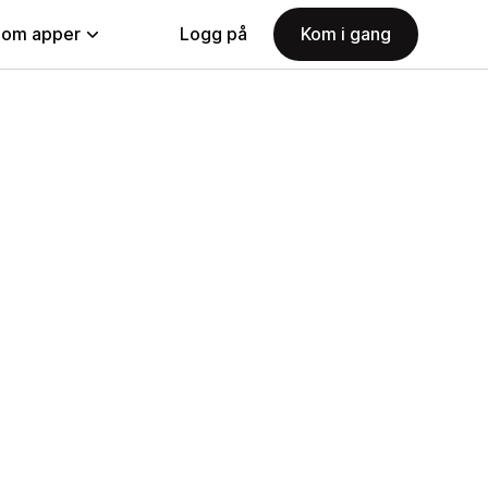
nom apper
Logg på
Kom i gang