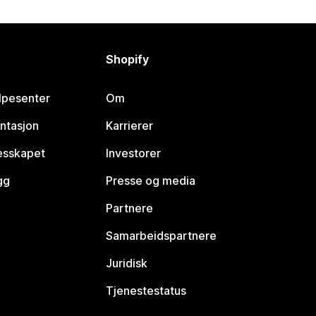
Shopify
lpesenter
Om
ntasjon
Karrierer
lesskapet
Investorer
gg
Presse og media
Partnere
Samarbeidspartnere
Juridisk
Tjenestestatus