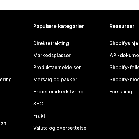
Populære kategorier
Ressurser
Direktefrakting
Shopifys hje
Markedsplasser
API-dokume
Produktanmeldelser
Shopify-fel
vering
Mersalg og pakker
Shopify-blo
E-postmarkedsføring
Forskning
SEO
Frakt
jon
Valuta og oversettelse