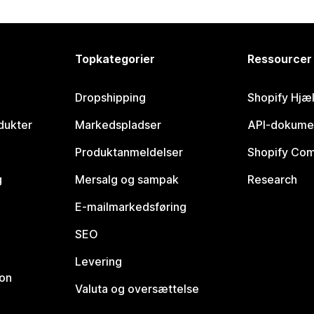
Topkategorier
Ressourcer
Dropshipping
Shopify Hjæ
dukter
Markedspladser
API-dokume
Produktanmeldelser
Shopify Co
g
Mersalg og sampak
Research
E-mailmarkedsføring
SEO
Levering
ion
Valuta og oversættelse