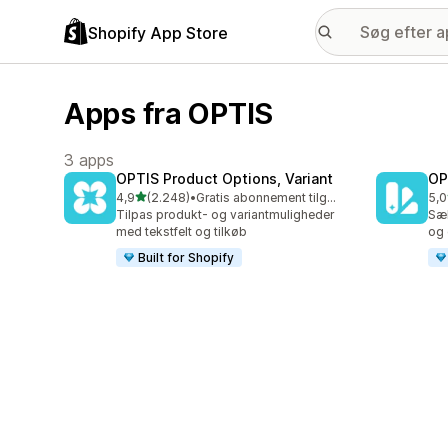
Shopify App Store
Apps fra OPTIS
3 apps
OPTIS Product Options, Variant
OP
ud af 5 stjerner
4,9
(2.248)
•
Gratis abonnement tilgængeligt
5,0
2248 anmeldelser i alt
779
Tilpas produkt- og variantmuligheder
Sæ
med tekstfelt og tilkøb
og 
Built for Shopify