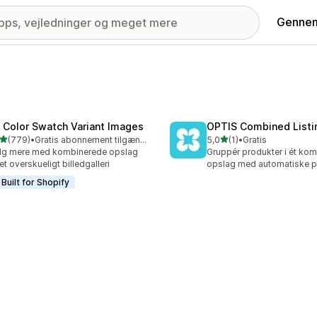
Gennem
 Color Swatch Variant Images
OPTIS Combined Listi
ud af 5 stjerner
ud af 5 stjerner
(779)
•
Gratis abonnement tilgængeligt
5,0
(1)
•
Gratis
 anmeldelser i alt
1 anmeldelser i alt
lg mere med kombinerede opslag
Gruppér produkter i ét kom
et overskueligt billedgalleri
opslag med automatiske p
Built for Shopify