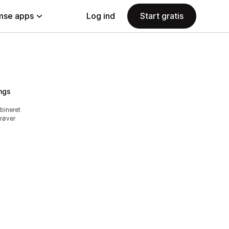
se apps
Log ind
Start gratis
ngs
bineret
røver