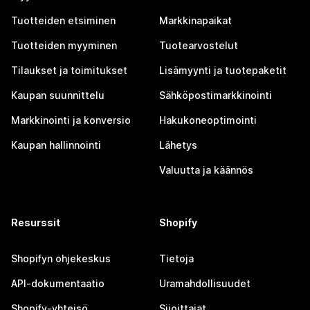
Tuotteiden etsiminen
Markkinapaikat
Tuotteiden myyminen
Tuotearvostelut
Tilaukset ja toimitukset
Lisämyynti ja tuotepaketit
Kaupan suunnittelu
Sähköpostimarkkinointi
Markkinointi ja konversio
Hakukoneoptimointi
Kaupan hallinnointi
Lähetys
Valuutta ja käännös
Resurssit
Shopify
Shopifyn ohjekeskus
Tietoja
API-dokumentaatio
Uramahdollisuudet
Shopify-yhteisö
Sijoittajat