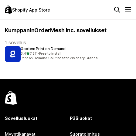
Shopify App Store
KumppaninOrderMesh Inc. sovellukset
1 sovellus
Gooten: Print on Demand
/ 5 tähteä
3,4
(137)
•
Free to install
137 arvostelua yhteensä
Print on Demand Solutions for Visionary Brands
Sovellusluokat
Pääluokat
Myyntikanavat
Suoratoimitus