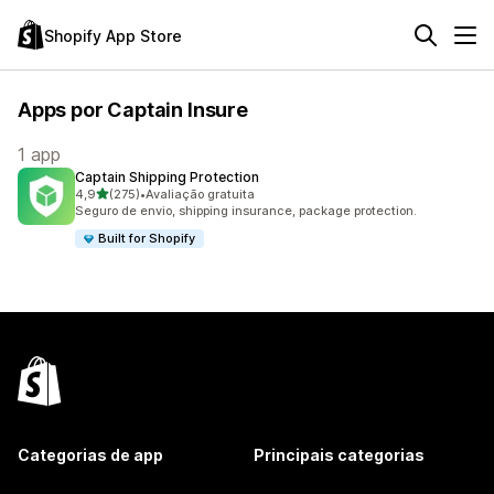
Shopify App Store
Apps por Captain Insure
1 app
Captain Shipping Protection
de 5 estrelas
4,9
(275)
•
Avaliação gratuita
275 avaliações ao todo
Seguro de envio, shipping insurance, package protection.
Built for Shopify
Categorias de app
Principais categorias