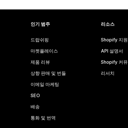
인기 범주
리소스
드랍쉬핑
Shopify 지
마켓플레이스
API 설명서
제품 리뷰
Shopify 커
상향 판매 및 번들
리서치
이메일 마케팅
SEO
배송
통화 및 번역