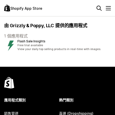
Shopify App Store
由 Grizzly & Poppy, LLC 提供的應用程式
1 個應用程式
Flash Sale Insights
Free trial available
View your daily top selling products in real-time with images.
應用程式類別
熱門類別
銷售管道
直運 (Dropshipping)