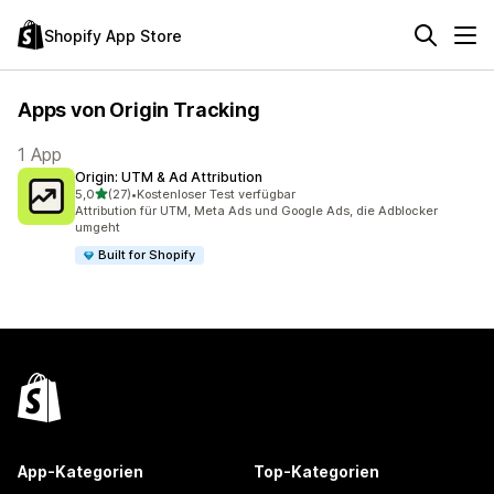
Shopify App Store
Apps von Origin Tracking
1 App
Origin: UTM & Ad Attribution
von 5 Sternen
5,0
(27)
•
Kostenloser Test verfügbar
27 Rezensionen insgesamt
Attribution für UTM, Meta Ads und Google Ads, die Adblocker
umgeht
Built for Shopify
App-Kategorien
Top-Kategorien