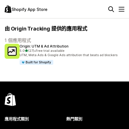
Shopify App Store
由 Origin Tracking 提供的應用程式
1 個應用程式
Origin: UTM & Ad Attribution
滿分 5 顆星
5.0
(27)
•
Free trial available
共有 27 則評價
UTM, Meta Ads & Google Ads attribution that beats ad blockers
Built for Shopify
應用程式類別
熱門類別