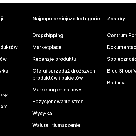
ji
Najpopularniejsze kategorie
Zasoby
Dropshipping
Centrum Po
oduktów
Marketplace
Dokumentac
tów
Recenzje produktu
Społeczność
yłka
Oferuj sprzedaż droższych
Blog Shopif
produktów i pakietów
Badania
Marketing e-mailowy
rsja
Pozycjonowanie stron
pem
Wysyłka
Waluta i tłumaczenie