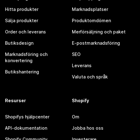
Hitta produkter
Marknadsplatser
Sälja produkter
Produktomdömen
Order och leverans
Merförsäljning och paket
Butiksdesign
E-postmarknadsföring
Marknadsföring och
SEO
konvertering
Leverans
Butikshantering
Valuta och språk
Resurser
Shopify
Shopifys hjälpcenter
Om
API-dokumentation
Jobba hos oss
Shopify Community
Investerare